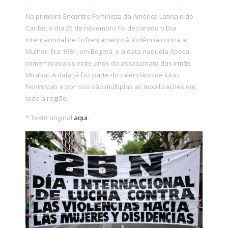
No primeiro Encontro Feminista da América Latina e do
Caribe, o dia 25 de novembro foi declarado o Dia
Internacional de Enfrentamento à Violência contra a
Mulher. Era 1981, em Bogotá, e a data naquela época
comemorava os vinte anos do assassinato das irmãs
Mirabal. A data já faz parte do calendário de lutas
feministas e por isso são múltiplas as mobilizações em
toda a região.
* Texto original
aqui
.