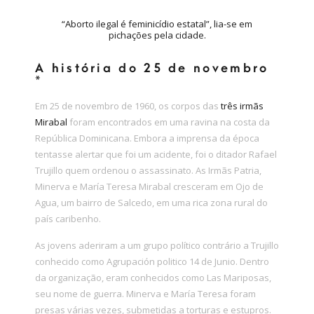
“Aborto ilegal é feminicídio estatal”, lia-se em
pichações pela cidade.
A história do 25 de novembro
*
Em 25 de novembro de 1960, os corpos das
três irmãs
Mirabal
foram encontrados em uma ravina na costa da
República Dominicana. Embora a imprensa da época
tentasse alertar que foi um acidente, foi o ditador Rafael
Trujillo quem ordenou o assassinato. As Irmãs Patria,
Minerva e María Teresa Mirabal cresceram em Ojo de
Agua, um bairro de Salcedo, em uma rica zona rural do
país caribenho.
As jovens aderiram a um grupo político contrário a Trujillo
conhecido como Agrupación politico 14 de Junio. Dentro
da organização, eram conhecidos como Las Mariposas,
seu nome de guerra. Minerva e María Teresa foram
presas várias vezes, submetidas a torturas e estupros.