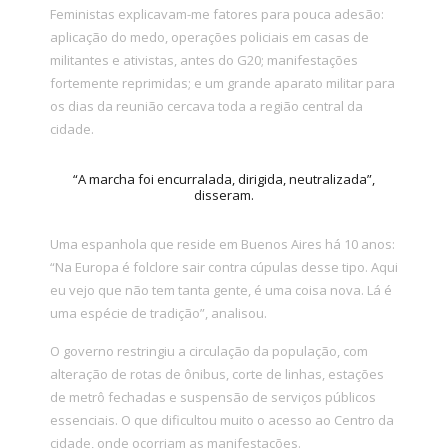
Feministas explicavam-me fatores para pouca adesão:
aplicação do medo, operações policiais em casas de
militantes e ativistas, antes do G20; manifestações
fortemente reprimidas; e um grande aparato militar para
os dias da reunião cercava toda a região central da
cidade.
“A marcha foi encurralada, dirigida, neutralizada”,
disseram.
Uma espanhola que reside em Buenos Aires há 10 anos:
“Na Europa é folclore sair contra cúpulas desse tipo. Aqui
eu vejo que não tem tanta gente, é uma coisa nova. Lá é
uma espécie de tradição”, analisou.
O governo restringiu a circulação da população, com
alteração de rotas de ônibus, corte de linhas, estações
de metrô fechadas e suspensão de serviços públicos
essenciais. O que dificultou muito o acesso ao Centro da
cidade, onde ocorriam as manifestações.