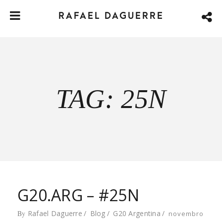
RAFAEL DAGUERRE
TAG: 25N
G20.ARG – #25N
By
Rafael Daguerre
Blog
G20 Argentina
novembro