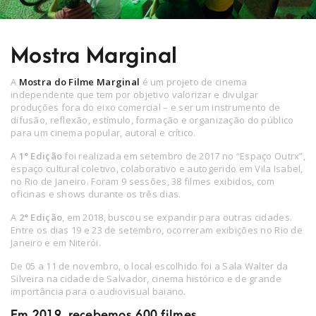
Mostra Marginal
A
Mostra do Filme Marginal
é um projeto de cinema
independente que tem por objetivo valorizar e divulgar
produções fora do eixo comercial – e ser um instrumento de
difusão, reflexão, estímulo, formação e organização do público
para um cinema popular, autoral e crítico.
A
1° Edição
foi realizada em setembro de 2017 no “Espaço Outrx”,
espaço cultural coletivo, colaborativo e autogerido em Vila Isabel,
no Rio de Janeiro. Foram 9 sessões, 38 filmes exibidos, com
oficinas e shows durante os três dias.
A
2° Edição
, em 2018, buscou se expandir para outras cidades.
Entre os dias 19 e 23 de setembro, ocorreram exibições no Rio de
Janeiro e em Niterói.
De 05 a 11 de novembro, o local escolhido foi a Sala Walter da
Silveira na cidade de Salvador, cinema histórico e de grande
importância para o audiovisual baiano.
Em 2019, recebemos 600 filmes